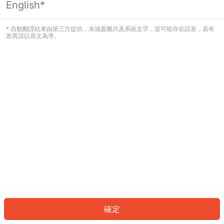
English*
發生錯誤！請登入並再試一次或回到主
頁。
* 自動翻譯結果由第三方提供，未涵蓋圖片及系統文字，並可能存在誤差，若有
差異請以原文為準。
登入
返回首頁
確定
ID: 9789441cc04-f865-462f-8a44-259837db397b