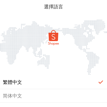
選擇語言
繁體中文
简体中文
頁面無法顯示