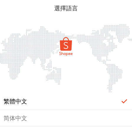
選擇語言
繁體中文
简体中文
頁面無法顯示