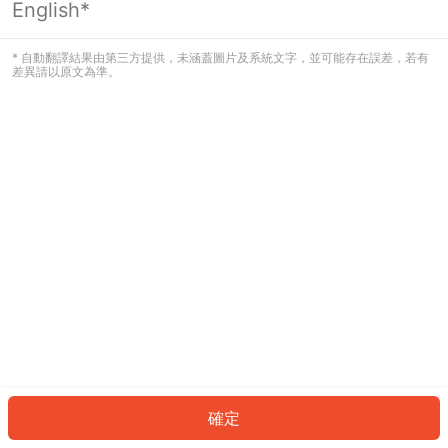
English*
發生錯誤！請登入並再試一次或回到主
頁。
* 自動翻譯結果由第三方提供，未涵蓋圖片及系統文字，並可能存在誤差，若有
差異請以原文為準。
登入
返回首頁
確定
ID: 288fd41646-05ec-455f-95a2-471c703c784d