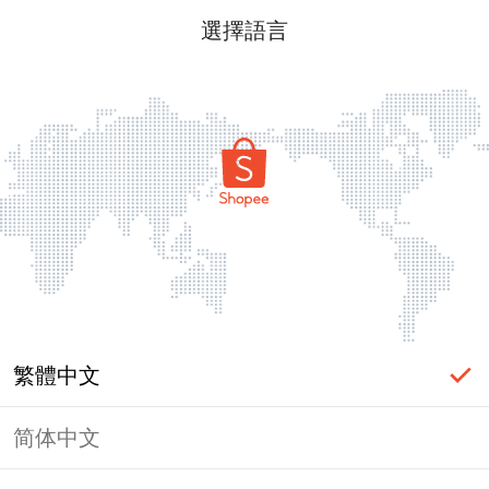
選擇語言
繁體中文
简体中文
頁面無法顯示