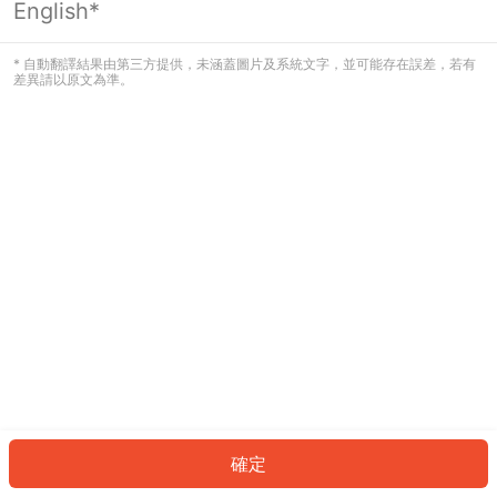
English*
發生錯誤！請登入並再試一次或回到主
頁。
* 自動翻譯結果由第三方提供，未涵蓋圖片及系統文字，並可能存在誤差，若有
差異請以原文為準。
登入
返回首頁
確定
ID: 7735d6f34f9-6f1a-4df0-a7a1-6ff48edb8651