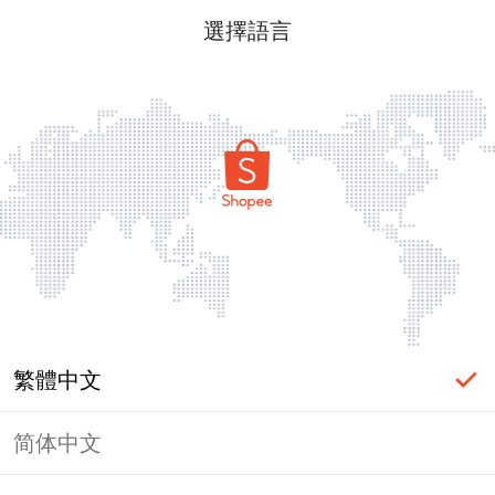
選擇語言
繁體中文
简体中文
頁面無法顯示