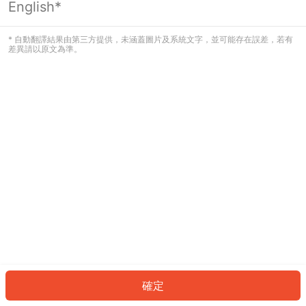
English*
發生錯誤！請登入並再試一次或回到主
頁。
* 自動翻譯結果由第三方提供，未涵蓋圖片及系統文字，並可能存在誤差，若有
差異請以原文為準。
登入
返回首頁
確定
ID: 605a2c59b17-9ef6-43ac-81c3-a00cc6918628