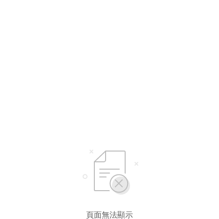
選擇語言
繁體中文
简体中文
頁面無法顯示