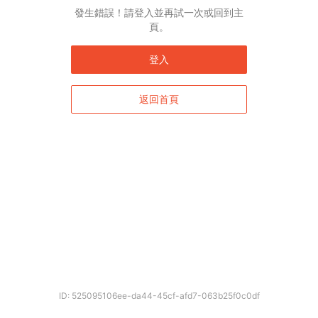
English*
發生錯誤！請登入並再試一次或回到主
頁。
* 自動翻譯結果由第三方提供，未涵蓋圖片及系統文字，並可能存在誤差，若有
差異請以原文為準。
登入
返回首頁
確定
ID: 525095106ee-da44-45cf-afd7-063b25f0c0df