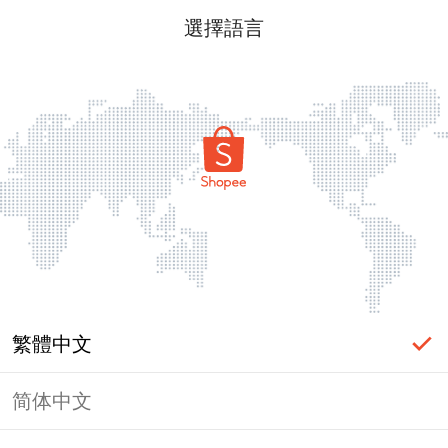
選擇語言
繁體中文
简体中文
頁面無法顯示