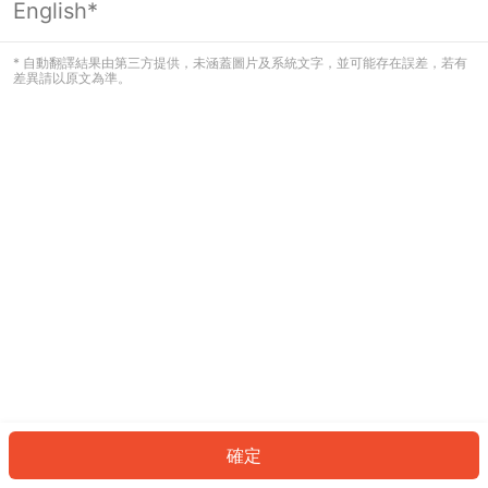
English*
發生錯誤！請登入並再試一次或回到主
頁。
* 自動翻譯結果由第三方提供，未涵蓋圖片及系統文字，並可能存在誤差，若有
差異請以原文為準。
登入
返回首頁
確定
ID: 8168c375af3-d163-4d2e-91dc-44a34370b431