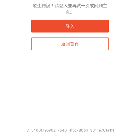
English*
發生錯誤！請登入並再試一次或回到主
頁。
* 自動翻譯結果由第三方提供，未涵蓋圖片及系統文字，並可能存在誤差，若有
差異請以原文為準。
登入
返回首頁
確定
ID: 5400f795902-7540-4f5c-80b4-3311e761a1f1