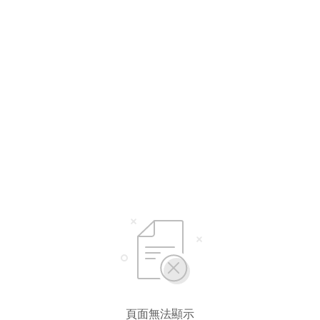
選擇語言
繁體中文
简体中文
頁面無法顯示