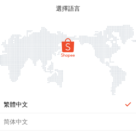
選擇語言
繁體中文
简体中文
頁面無法顯示