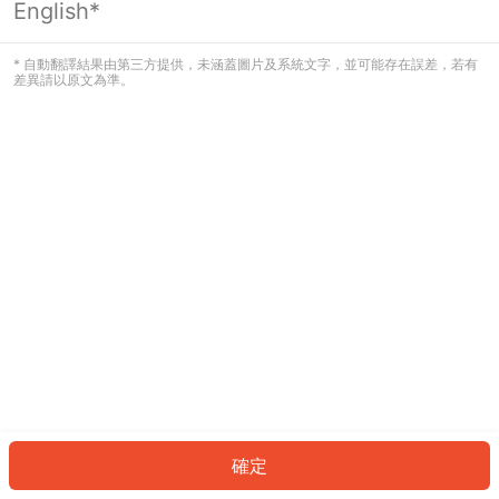
English*
發生錯誤！請登入並再試一次或回到主
頁。
* 自動翻譯結果由第三方提供，未涵蓋圖片及系統文字，並可能存在誤差，若有
差異請以原文為準。
登入
返回首頁
確定
ID: 262454329d8-dc66-4b45-affe-f070792be31d