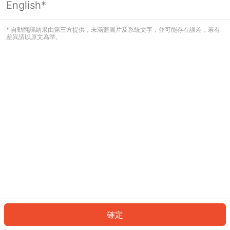
English*
發生錯誤！請登入並再試一次或回到主
頁。
* 自動翻譯結果由第三方提供，未涵蓋圖片及系統文字，並可能存在誤差，若有
差異請以原文為準。
登入
返回首頁
確定
ID: 26570bf0895-1bea-49cc-952c-8d33c666f33f