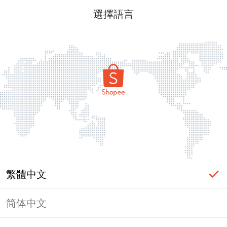
選擇語言
繁體中文
简体中文
頁面無法顯示