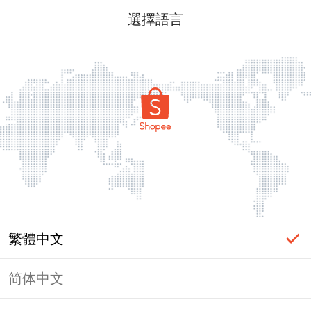
選擇語言
繁體中文
简体中文
頁面無法顯示