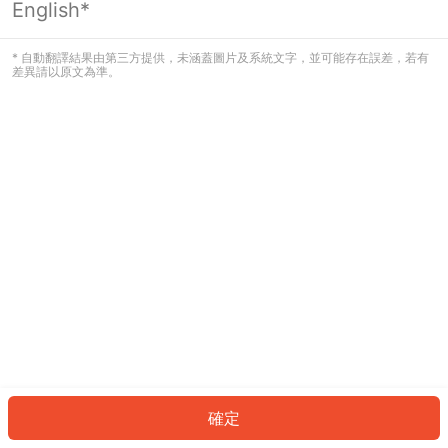
English*
發生錯誤！請登入並再試一次或回到主
頁。
* 自動翻譯結果由第三方提供，未涵蓋圖片及系統文字，並可能存在誤差，若有
差異請以原文為準。
登入
返回首頁
確定
ID: 3157ce0e1a2-8a85-4692-acbe-6ec6bfd1858a