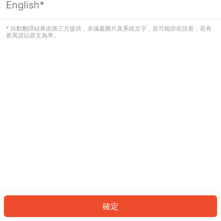
English*
發生錯誤！請登入並再試一次或回到主
頁。
* 自動翻譯結果由第三方提供，未涵蓋圖片及系統文字，並可能存在誤差，若有
差異請以原文為準。
登入
返回首頁
確定
ID: 462d10da088-1250-4d3f-bb36-92460f4f21dc