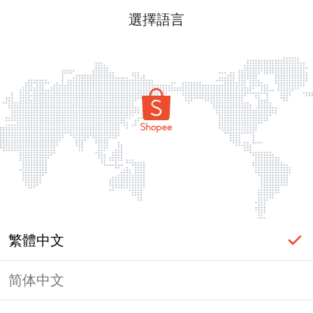
選擇語言
繁體中文
简体中文
頁面無法顯示