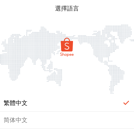
選擇語言
繁體中文
简体中文
頁面無法顯示