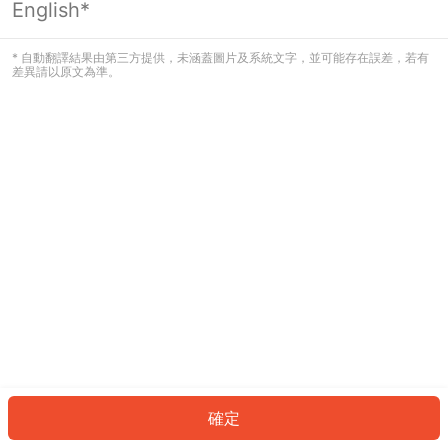
English*
發生錯誤！請登入並再試一次或回到主
頁。
* 自動翻譯結果由第三方提供，未涵蓋圖片及系統文字，並可能存在誤差，若有
差異請以原文為準。
登入
返回首頁
確定
ID: 51479e2037e-5d20-46da-8163-fe3a21b6f765