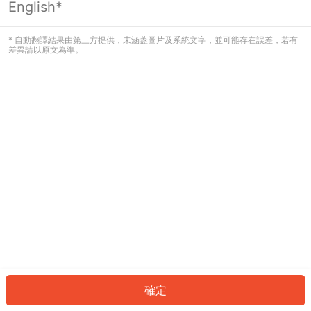
English*
發生錯誤！請登入並再試一次或回到主
頁。
* 自動翻譯結果由第三方提供，未涵蓋圖片及系統文字，並可能存在誤差，若有
差異請以原文為準。
登入
返回首頁
確定
ID: 3224b250301-be9a-4368-ba9c-1a58c31f4a98