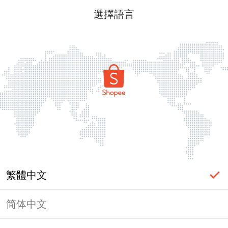
選擇語言
繁體中文
简体中文
頁面無法顯示