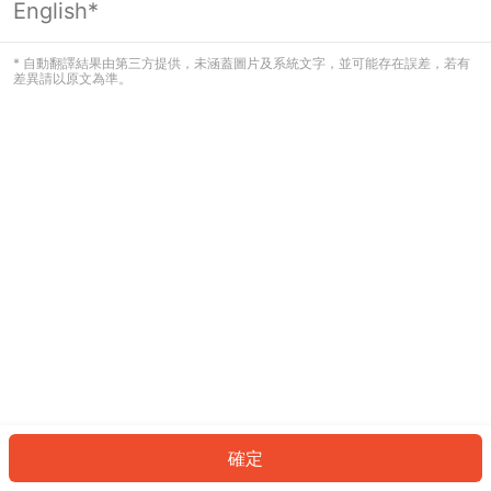
English*
發生錯誤！請登入並再試一次或回到主
頁。
* 自動翻譯結果由第三方提供，未涵蓋圖片及系統文字，並可能存在誤差，若有
差異請以原文為準。
登入
返回首頁
確定
ID: 50eda436ab-3fda-41a4-bc3f-dfc299b8b079