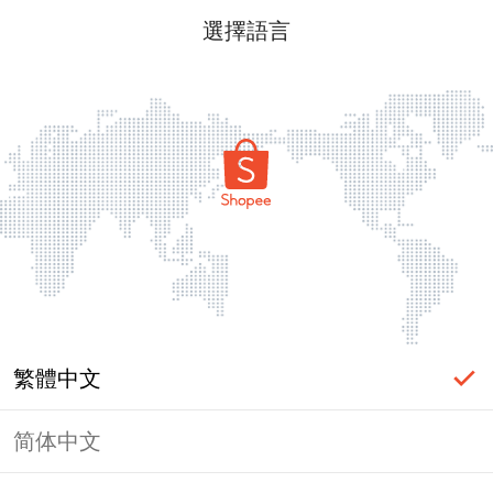
選擇語言
繁體中文
简体中文
頁面無法顯示