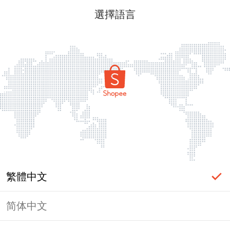
選擇語言
繁體中文
简体中文
頁面無法顯示