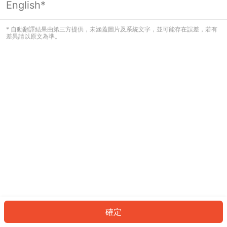
English*
發生錯誤！請登入並再試一次或回到主
頁。
* 自動翻譯結果由第三方提供，未涵蓋圖片及系統文字，並可能存在誤差，若有
差異請以原文為準。
登入
返回首頁
確定
ID: 356ec366f2a-8e9b-4f17-877d-7e83dc17b0d4