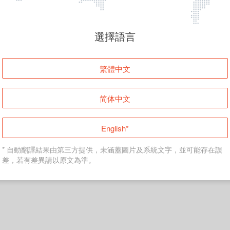
頁面無法顯示
選擇語言
發生錯誤！請登入並再試一次或回到主頁。
繁體中文
登入
简体中文
返回首頁
English*
* 自動翻譯結果由第三方提供，未涵蓋圖片及系統文字，並可能存在誤
差，若有差異請以原文為準。