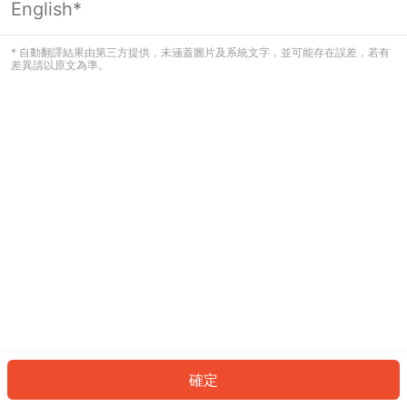
English*
發生錯誤！請登入並再試一次或回到主
頁。
* 自動翻譯結果由第三方提供，未涵蓋圖片及系統文字，並可能存在誤差，若有
差異請以原文為準。
登入
返回首頁
確定
ID: 432556cb13-b42c-4d9b-8f30-138091015339