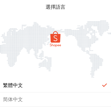
選擇語言
繁體中文
简体中文
頁面無法顯示