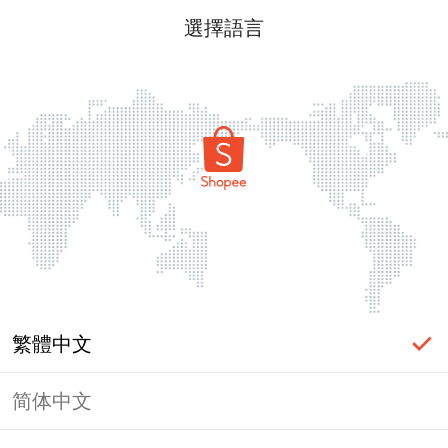
選擇語言
繁體中文
简体中文
頁面無法顯示