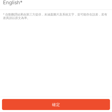
English*
發生錯誤！請登入並再試一次或回到主
頁。
* 自動翻譯結果由第三方提供，未涵蓋圖片及系統文字，並可能存在誤差，若有
差異請以原文為準。
登入
返回首頁
確定
ID: 32283c0cf7b-2a9b-4f27-8b11-11b496afb222