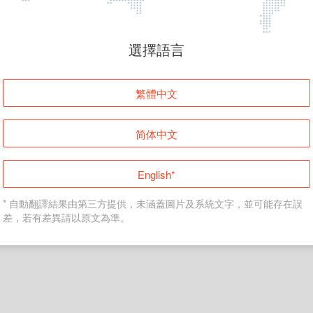
頁面無法顯示
選擇語言
發生錯誤！請登入並再試一次或回到主頁。
繁體中文
登入
简体中文
返回首頁
English*
* 自動翻譯結果由第三方提供，未涵蓋圖片及系統文字，並可能存在誤
差，若有差異請以原文為準。