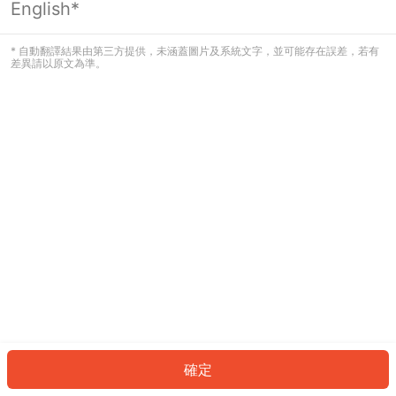
English*
發生錯誤！請登入並再試一次或回到主
頁。
* 自動翻譯結果由第三方提供，未涵蓋圖片及系統文字，並可能存在誤差，若有
差異請以原文為準。
登入
返回首頁
確定
ID: 3320d9b0b60-d1fc-43af-ac2e-758a2ffaea70