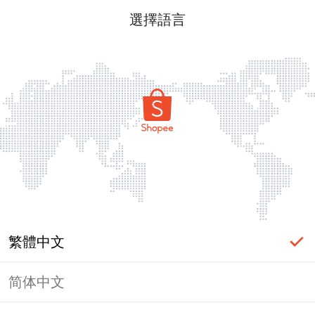
選擇語言
繁體中文
简体中文
頁面無法顯示