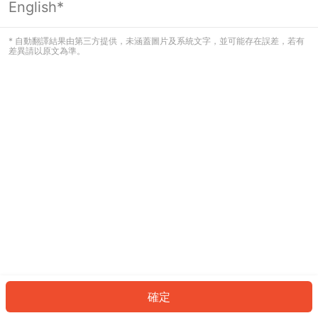
English*
發生錯誤！請登入並再試一次或回到主
頁。
* 自動翻譯結果由第三方提供，未涵蓋圖片及系統文字，並可能存在誤差，若有
差異請以原文為準。
登入
返回首頁
確定
ID: 7085a6496b3-ed89-481b-a7cd-959d7ceb414b