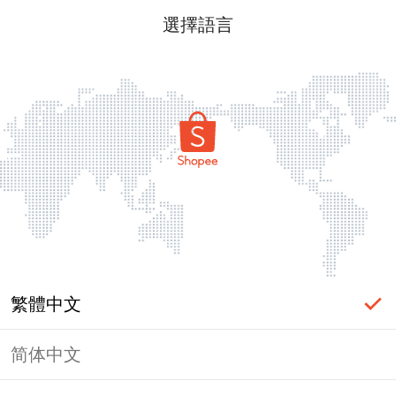
選擇語言
繁體中文
简体中文
頁面無法顯示