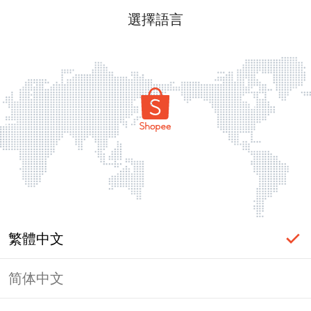
選擇語言
繁體中文
简体中文
頁面無法顯示