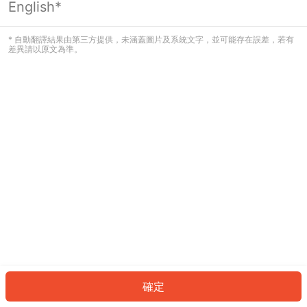
English*
發生錯誤！請登入並再試一次或回到主
頁。
* 自動翻譯結果由第三方提供，未涵蓋圖片及系統文字，並可能存在誤差，若有
差異請以原文為準。
登入
返回首頁
確定
ID: 140fe665ce4-c307-4524-868c-2b4b39e30a60