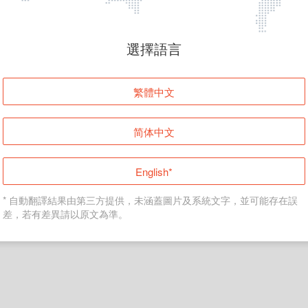
頁面無法顯示
選擇語言
發生錯誤！請登入並再試一次或回到主頁。
繁體中文
登入
简体中文
返回首頁
English*
* 自動翻譯結果由第三方提供，未涵蓋圖片及系統文字，並可能存在誤
差，若有差異請以原文為準。