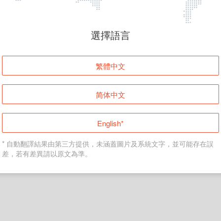
頁面無法顯示
選擇語言
發生錯誤！請登入並再試一次或回到主頁。
繁體中文
登入
简体中文
返回首頁
English*
* 自動翻譯結果由第三方提供，未涵蓋圖片及系統文字，並可能存在誤
差，若有差異請以原文為準。