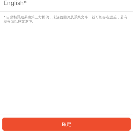
English*
發生錯誤！請登入並再試一次或回到主
頁。
* 自動翻譯結果由第三方提供，未涵蓋圖片及系統文字，並可能存在誤差，若有
差異請以原文為準。
登入
返回首頁
確定
ID: 73ccd5730a-6c1c-474e-8de6-aec8fd7af2d3