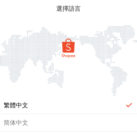
選擇語言
繁體中文
简体中文
頁面無法顯示