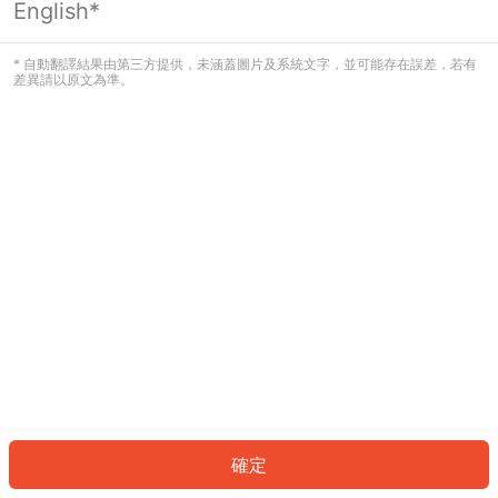
English*
發生錯誤！請登入並再試一次或回到主
頁。
* 自動翻譯結果由第三方提供，未涵蓋圖片及系統文字，並可能存在誤差，若有
差異請以原文為準。
登入
返回首頁
確定
ID: 5140eebfd91-31ae-4d10-8cb1-3b122e4fd1bc