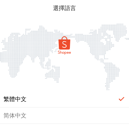
選擇語言
繁體中文
简体中文
頁面無法顯示