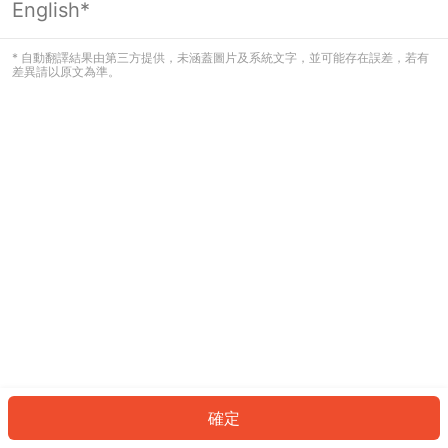
English*
發生錯誤！請登入並再試一次或回到主
頁。
* 自動翻譯結果由第三方提供，未涵蓋圖片及系統文字，並可能存在誤差，若有
差異請以原文為準。
登入
返回首頁
確定
ID: 226de7b9e03-e736-4b65-b849-15ac64f93d8a