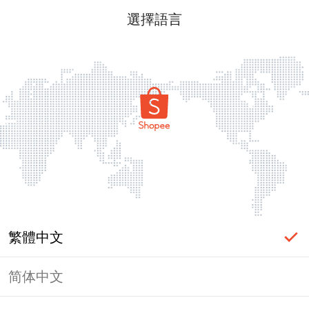
選擇語言
繁體中文
简体中文
頁面無法顯示