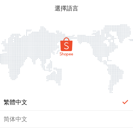
選擇語言
繁體中文
简体中文
頁面無法顯示