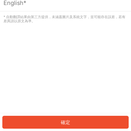
English*
發生錯誤！請登入並再試一次或回到主
頁。
* 自動翻譯結果由第三方提供，未涵蓋圖片及系統文字，並可能存在誤差，若有
差異請以原文為準。
登入
返回首頁
確定
ID: 5212f60ce35-c2bf-4bfc-8656-618284c7d980