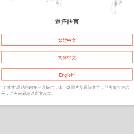
頁面無法顯示
選擇語言
發生錯誤！請登入並再試一次或回到主頁。
繁體中文
登入
简体中文
返回首頁
English*
* 自動翻譯結果由第三方提供，未涵蓋圖片及系統文字，並可能存在誤
差，若有差異請以原文為準。