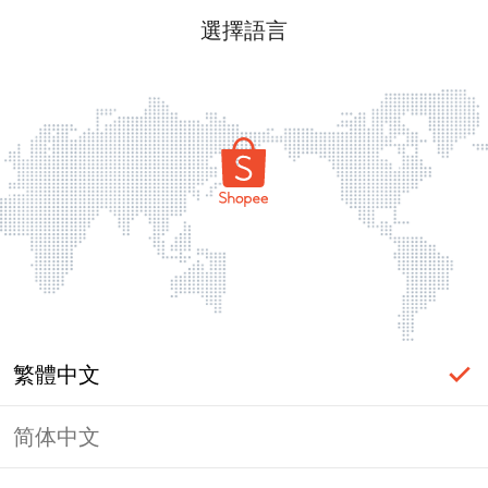
選擇語言
繁體中文
简体中文
頁面無法顯示