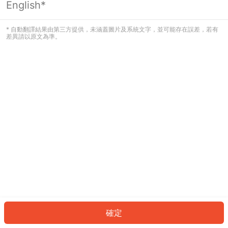
English*
發生錯誤！請登入並再試一次或回到主
頁。
* 自動翻譯結果由第三方提供，未涵蓋圖片及系統文字，並可能存在誤差，若有
差異請以原文為準。
登入
返回首頁
確定
ID: 2945a769aec-c49d-416f-918d-e77ffac950dd