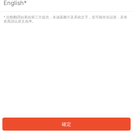
English*
發生錯誤！請登入並再試一次或回到主
頁。
* 自動翻譯結果由第三方提供，未涵蓋圖片及系統文字，並可能存在誤差，若有
差異請以原文為準。
登入
返回首頁
確定
ID: 6326f275301-b0b8-463d-b98e-f9741b421abc