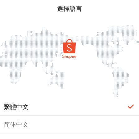
選擇語言
繁體中文
简体中文
頁面無法顯示