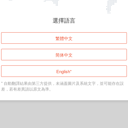
頁面無法顯示
選擇語言
發生錯誤！請登入並再試一次或回到主頁。
繁體中文
登入
简体中文
返回首頁
English*
* 自動翻譯結果由第三方提供，未涵蓋圖片及系統文字，並可能存在誤
差，若有差異請以原文為準。