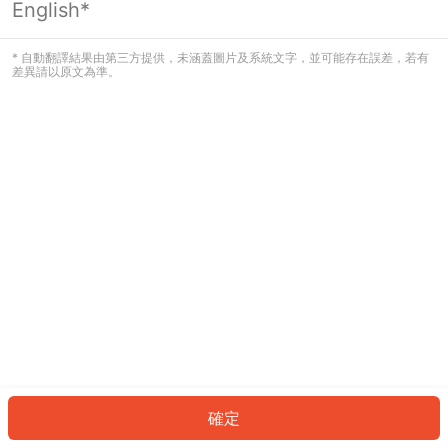
English*
發生錯誤！請登入並再試一次或回到主
頁。
* 自動翻譯結果由第三方提供，未涵蓋圖片及系統文字，並可能存在誤差，若有
差異請以原文為準。
登入
返回首頁
確定
ID: 140a6891a25-4283-43d6-a12d-69702bd427d6