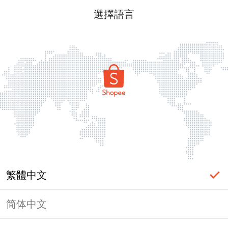
選擇語言
繁體中文
简体中文
頁面無法顯示