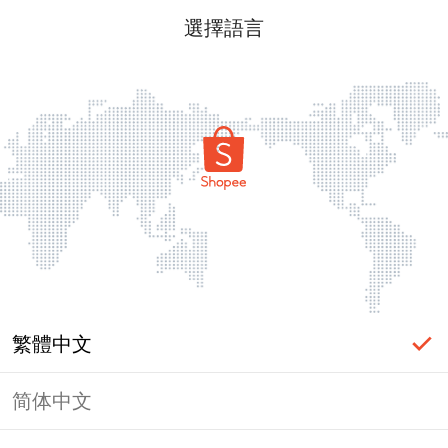
選擇語言
繁體中文
简体中文
頁面無法顯示