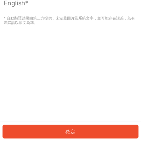
English*
發生錯誤！請登入並再試一次或回到主
頁。
* 自動翻譯結果由第三方提供，未涵蓋圖片及系統文字，並可能存在誤差，若有
差異請以原文為準。
登入
返回首頁
確定
ID: 495c94d25f-88d3-43ae-8f8f-ae7878b1ab3c