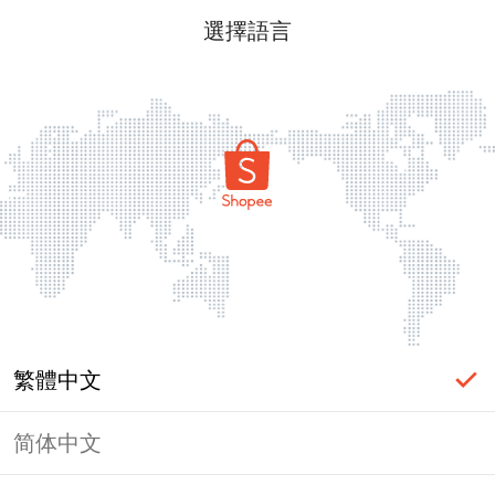
選擇語言
繁體中文
简体中文
頁面無法顯示