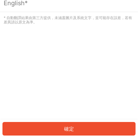
English*
發生錯誤！請登入並再試一次或回到主
頁。
* 自動翻譯結果由第三方提供，未涵蓋圖片及系統文字，並可能存在誤差，若有
差異請以原文為準。
登入
返回首頁
確定
ID: 36ad18b539-943a-4d38-9a31-91295947c6b2