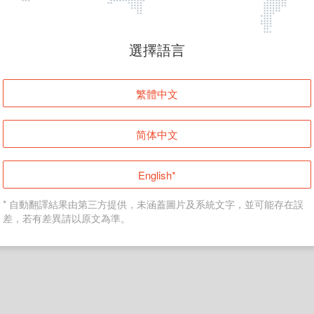
頁面無法顯示
選擇語言
發生錯誤！請登入並再試一次或回到主頁。
繁體中文
登入
简体中文
返回首頁
English*
* 自動翻譯結果由第三方提供，未涵蓋圖片及系統文字，並可能存在誤
差，若有差異請以原文為準。