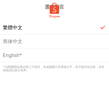
選擇語言
繁體中文
简体中文
頁面無法顯示