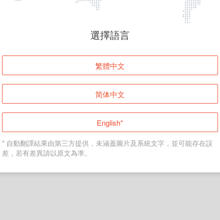
頁面無法顯示
選擇語言
發生錯誤！請登入並再試一次或回到主頁。
繁體中文
登入
简体中文
返回首頁
English*
* 自動翻譯結果由第三方提供，未涵蓋圖片及系統文字，並可能存在誤
差，若有差異請以原文為準。