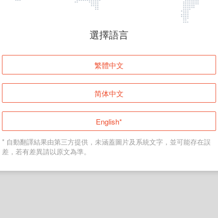
頁面無法顯示
選擇語言
發生錯誤！請登入並再試一次或回到主頁。
繁體中文
登入
简体中文
返回首頁
English*
* 自動翻譯結果由第三方提供，未涵蓋圖片及系統文字，並可能存在誤
差，若有差異請以原文為準。