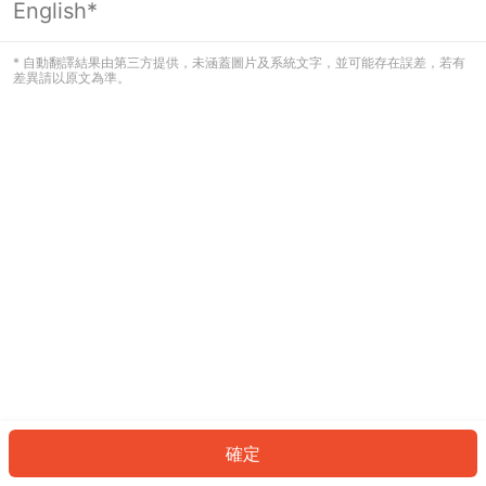
English*
發生錯誤！請登入並再試一次或回到主
頁。
* 自動翻譯結果由第三方提供，未涵蓋圖片及系統文字，並可能存在誤差，若有
差異請以原文為準。
登入
返回首頁
確定
ID: 9334e90673b-1d2e-4ad2-9005-de985df0a88d