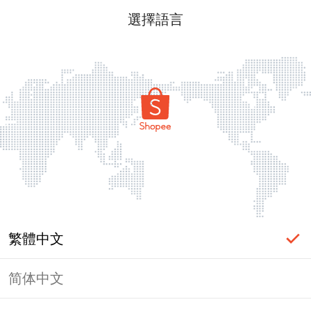
選擇語言
繁體中文
简体中文
頁面無法顯示