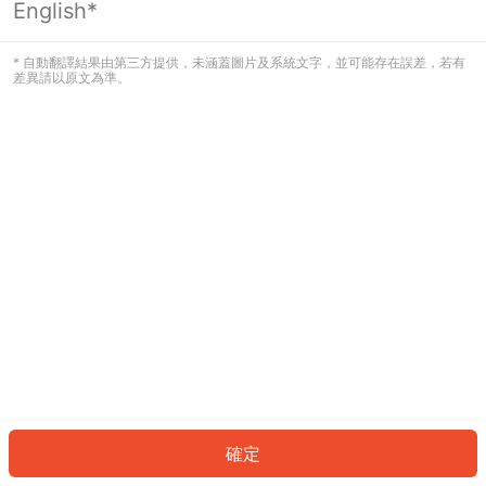
English*
發生錯誤！請登入並再試一次或回到主
頁。
* 自動翻譯結果由第三方提供，未涵蓋圖片及系統文字，並可能存在誤差，若有
差異請以原文為準。
登入
返回首頁
確定
ID: 202f574e6dc-6f10-4f1b-ac5f-e27157413585