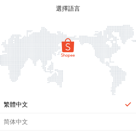
選擇語言
繁體中文
简体中文
頁面無法顯示