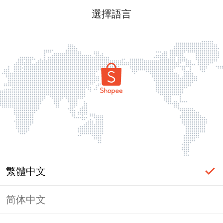
選擇語言
繁體中文
简体中文
頁面無法顯示