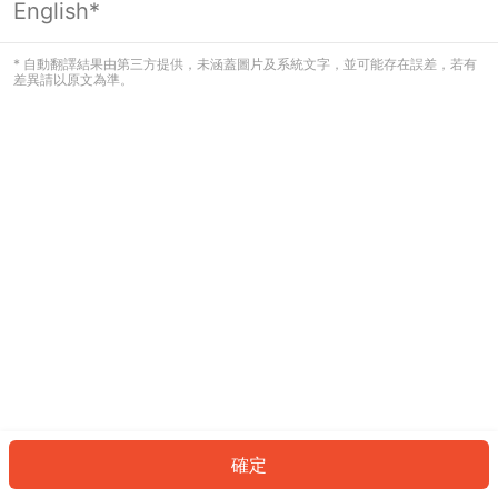
English*
發生錯誤！請登入並再試一次或回到主
頁。
* 自動翻譯結果由第三方提供，未涵蓋圖片及系統文字，並可能存在誤差，若有
差異請以原文為準。
登入
返回首頁
確定
ID: 223468ba40e-211a-4c5b-80dc-376fee342136