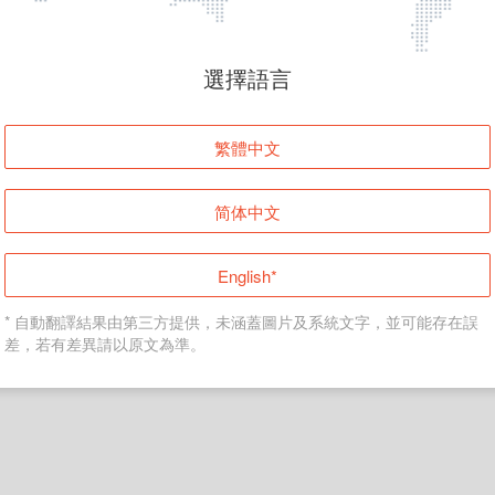
頁面無法顯示
選擇語言
發生錯誤！請登入並再試一次或回到主頁。
繁體中文
登入
简体中文
返回首頁
English*
* 自動翻譯結果由第三方提供，未涵蓋圖片及系統文字，並可能存在誤
差，若有差異請以原文為準。