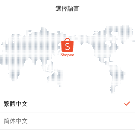
選擇語言
繁體中文
简体中文
頁面無法顯示