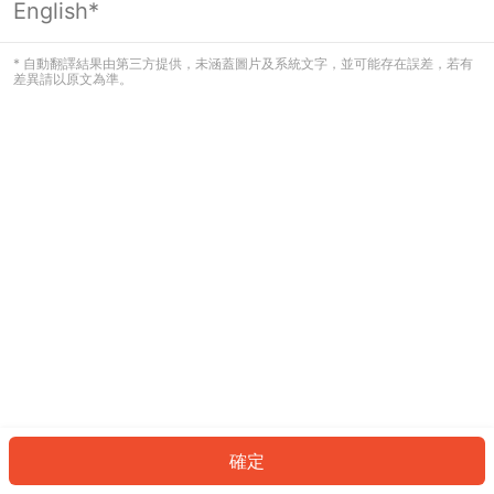
English*
發生錯誤！請登入並再試一次或回到主
頁。
* 自動翻譯結果由第三方提供，未涵蓋圖片及系統文字，並可能存在誤差，若有
差異請以原文為準。
登入
返回首頁
確定
ID: 703404f8621-0d6b-49d7-89dd-178378ff677f