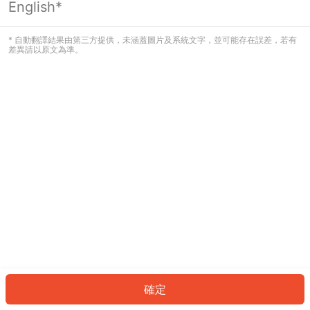
English*
發生錯誤！請登入並再試一次或回到主
頁。
* 自動翻譯結果由第三方提供，未涵蓋圖片及系統文字，並可能存在誤差，若有
差異請以原文為準。
登入
返回首頁
確定
ID: 8552ece216f-85f6-4fd0-b599-ee8e2a5693fa