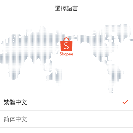
選擇語言
繁體中文
简体中文
頁面無法顯示