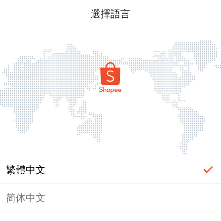
選擇語言
繁體中文
简体中文
頁面無法顯示