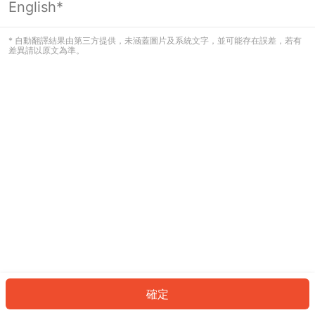
English*
發生錯誤！請登入並再試一次或回到主
頁。
* 自動翻譯結果由第三方提供，未涵蓋圖片及系統文字，並可能存在誤差，若有
差異請以原文為準。
登入
返回首頁
確定
ID: 249d61bcdf8-2c33-4fb1-b672-cd19d576c135