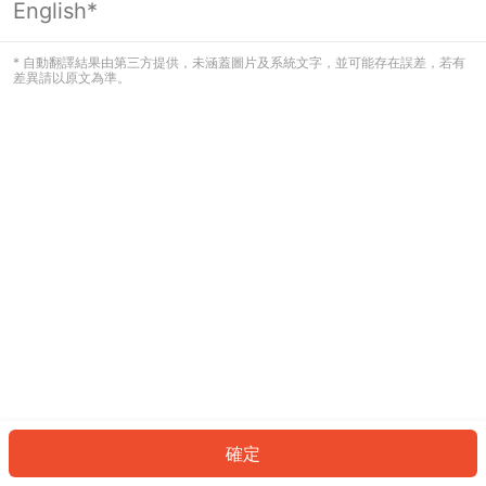
English*
發生錯誤！請登入並再試一次或回到主
頁。
* 自動翻譯結果由第三方提供，未涵蓋圖片及系統文字，並可能存在誤差，若有
差異請以原文為準。
登入
返回首頁
確定
ID: 780f18fb49c-7afc-460e-80d5-f25240f1b06e