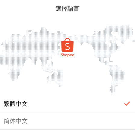
選擇語言
繁體中文
简体中文
頁面無法顯示