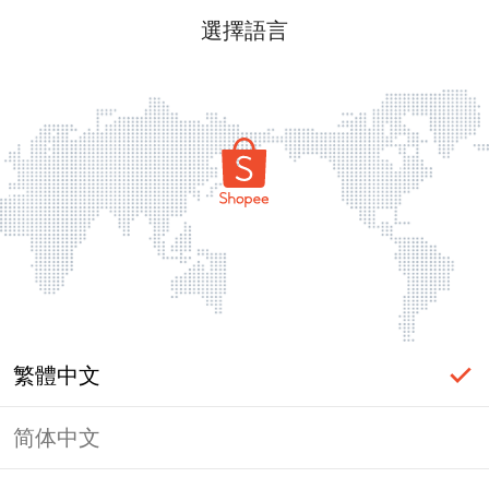
選擇語言
繁體中文
简体中文
頁面無法顯示