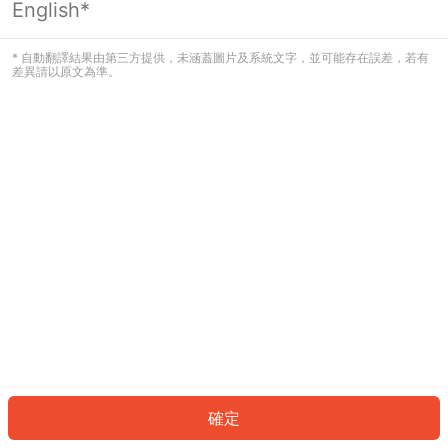
English*
發生錯誤！請登入並再試一次或回到主
頁。
* 自動翻譯結果由第三方提供，未涵蓋圖片及系統文字，並可能存在誤差，若有
差異請以原文為準。
登入
返回首頁
確定
ID: 363abbcee13-7449-4696-ab0a-b6a8fb8d3b81