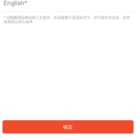
English*
發生錯誤！請登入並再試一次或回到主
頁。
* 自動翻譯結果由第三方提供，未涵蓋圖片及系統文字，並可能存在誤差，若有
差異請以原文為準。
登入
返回首頁
確定
ID: 42263675f9f-8a96-44df-8aa4-e1572590cfbf