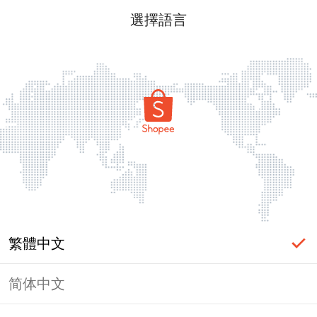
選擇語言
繁體中文
简体中文
頁面無法顯示