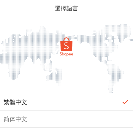
選擇語言
繁體中文
简体中文
頁面無法顯示