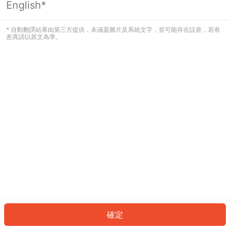
English*
發生錯誤！請登入並再試一次或回到主
頁。
* 自動翻譯結果由第三方提供，未涵蓋圖片及系統文字，並可能存在誤差，若有
差異請以原文為準。
登入
返回首頁
確定
ID: 9073c9b1ba1-08ac-4299-8694-f414105afc2a